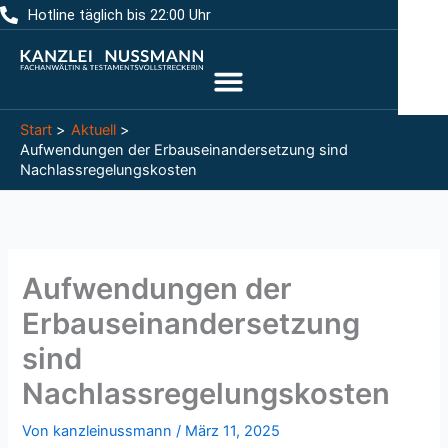
Zum
Hotline täglich bis 22:00 Uhr
Inhalt
springen
Start
Aktuell
Aufwendungen der Erbauseinandersetzung sind
Nachlassregelungskosten
Aufwendungen der
Erbauseinandersetzung
sind
Nachlassregelungskosten
Von
kanzleinussmann
/
März 11, 2025