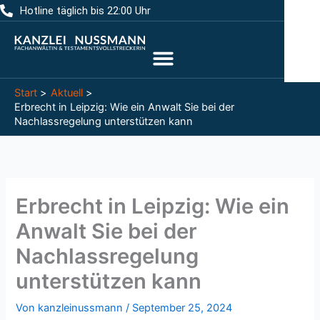
Zum
Hotline täglich bis 22:00 Uhr
Inhalt
springen
Start
Aktuell
Erbrecht in Leipzig: Wie ein Anwalt Sie bei der
Nachlassregelung unterstützen kann
Erbrecht in Leipzig: Wie ein
Anwalt Sie bei der
Nachlassregelung
unterstützen kann
Von
kanzleinussmann
/
September 25, 2024