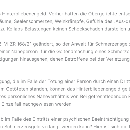
s Hinterbliebenengeld. Vorher hatten die Obergerichte entsc
räume, Seelenschmerzen, Weinkrämpfe, Gefühle des „Aus-d
 zu Kollaps-Belastungen keinen Schockschaden darstellen 
, VI ZR 168/21 geändert, so der Anwalt für Schmerzensgeld.
 einer Naheperson für die Geltendmachung eines Schmerze
htigungen hinausgehen, denen Betroffene bei der Verletzun
ung, die im Falle der Tötung einer Person durch einen Dritt
m Getöteten standen, können das Hinterbliebenengeld gelt
eres persönliches Näheverhältnis vor. Bei getrenntlebende
 Einzelfall nachgewiesen werden.
ob im Falle des Eintritts einer psychischen Beeinträchtigun
em Schmerzensgeld verlangt werden kann? Hier ist sich die 