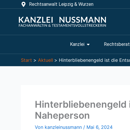
Zum
Rechtsanwalt Leipzig & Wurzen
Inhalt
springen
Öffne Kanzlei
Kanzlei
Rechtsberat
Start
Aktuell
Hinterbliebenengeld ist die Ent
Hinterbliebenengeld i
Naheperson
Von
kanzleinussmann
/
Mai 6, 2024