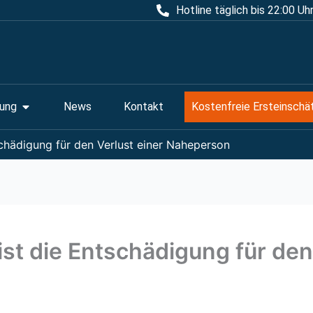
Hotline täglich bis 22:00 Uh
Öffne Rechtsberatung
ung
News
Kontakt
Kostenfreie Ersteinschä
schädigung für den Verlust einer Naheperson
st die Entschädigung für den