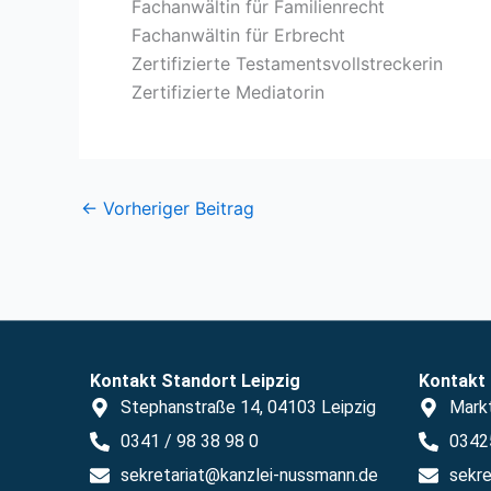
Fachanwältin für Familienrecht
Fachanwältin für Erbrecht
Zertifizierte Testamentsvollstreckerin
Zertifizierte Mediatorin
←
Vorheriger Beitrag
Kontakt Standort Leipzig
Kontakt
Stephanstraße 14, 04103 Leipzig
Mark
0341 / 98 38 98 0
03425
sekretariat@kanzlei-nussmann.de
sekre